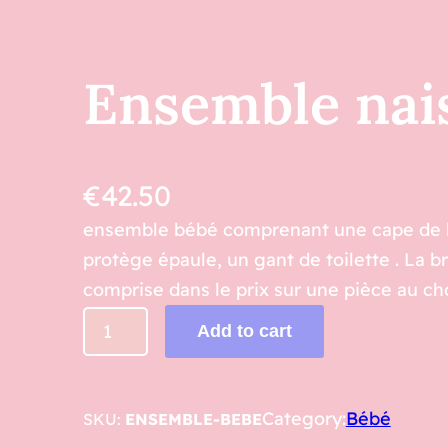
Ensemble nai
€
42.50
ensemble bébé comprenant une cape de b
protège épaule, un gant de toilette . La 
comprise dans le prix sur une pièce au cho
E
Add to cart
n
s
e
Category:
Bébé
SKU:
ENSEMBLE-BEBE
m