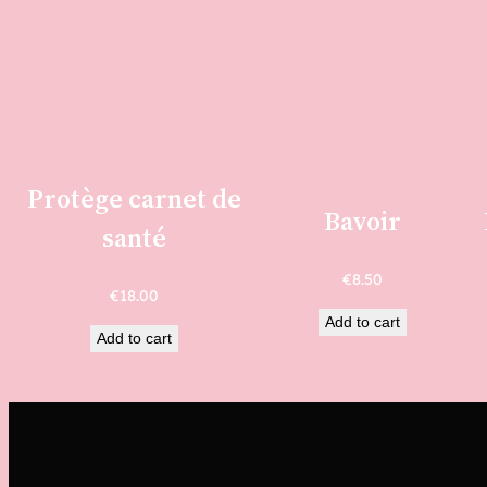
Protège carnet de
Bavoir
santé
€
8.50
€
18.00
Add to cart
Add to cart