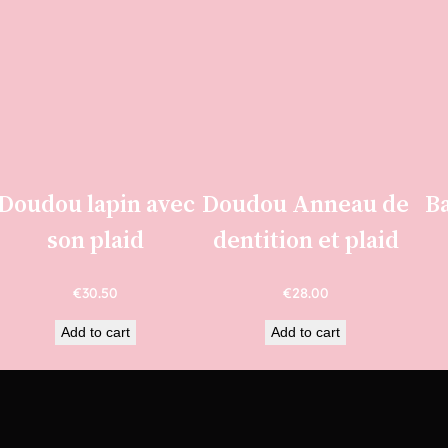
Doudou lapin avec
Doudou Anneau de
Ba
son plaid
dentition et plaid
€
30.50
€
28.00
Add to cart
Add to cart