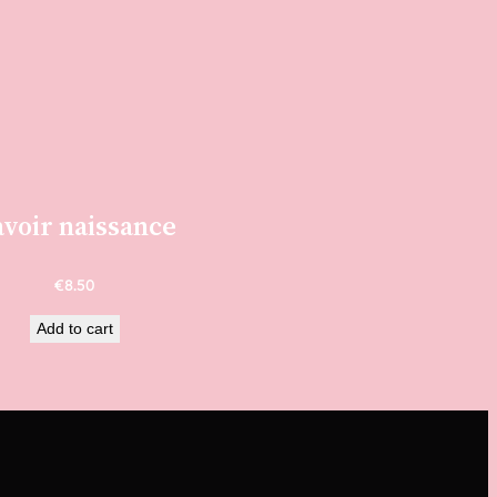
voir naissance
€
8.50
Add to cart