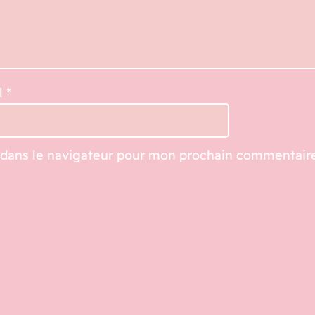
n
t
i
t
l
*
y
 dans le navigateur pour mon prochain commentaire