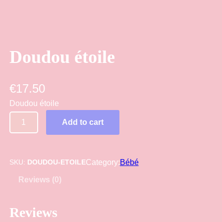
Doudou étoile
€
17.50
Doudou étoile
D
Add to cart
o
u
d
SKU:
DOUDOU-ETOILE
Category:
Bébé
o
Reviews (0)
u
é
Reviews
t