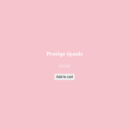
Protège épaule
€
13.50
Add to cart