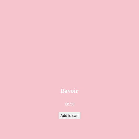
Bavoir
€
8.50
Add to cart