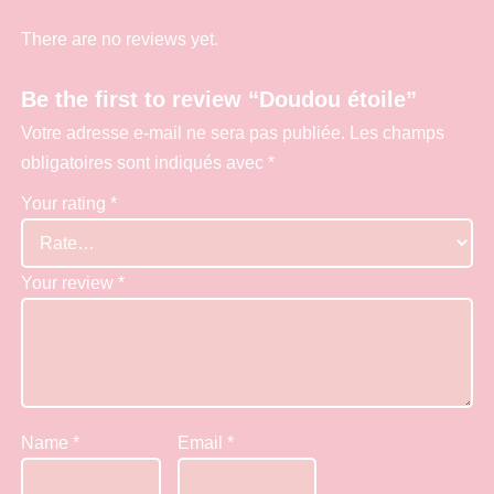
o
i
There are no reviews yet.
l
e
Be the first to review “Doudou étoile”
q
Votre adresse e-mail ne sera pas publiée.
Les champs
u
obligatoires sont indiqués avec
*
a
Your rating
*
n
t
i
Your review
*
t
y
Name
*
Email
*