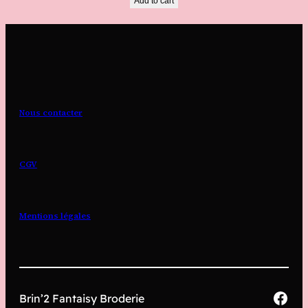
Add to cart
Nous contacter
CGV
Mentions légales
Fac
Brin’2 Fantaisy Broderie